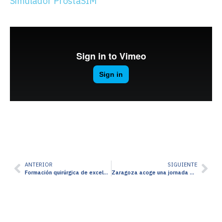
Simulador ProstaSIM
ANTERIOR
SIGUIENTE
Formación quirúrgica de excelencia con modelos hiperrealistas: así fueron los cursos de nefrectomía parcial y pieloplastia en HM Sanchinarro
Zaragoza acoge una jornada de formación quirúrgica avanzada con los modelos realistas de Urology 3D