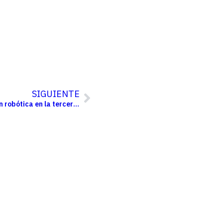
SIGUIENTE
Urology 3D promueve la formación robótica en la tercera edición del Saudi Urolithiasis Days Conference en Jeddah