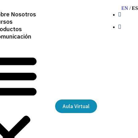
EN
/
ES
0
bre Nosotros
rsos
oductos
municación
Aula Virtual