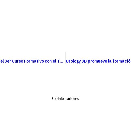
Urology 3D participa en el 3er Curso Formativo con el TFL de Coloplast en Riad con el simulador ProstaSIM
Colaboradores