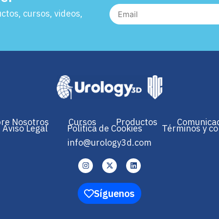
tos, cursos, videos,
re Nosotros
Cursos
Productos
Comunica
Aviso Legal
Política de Cookies
Términos y co
info@urology3d.com
Síguenos