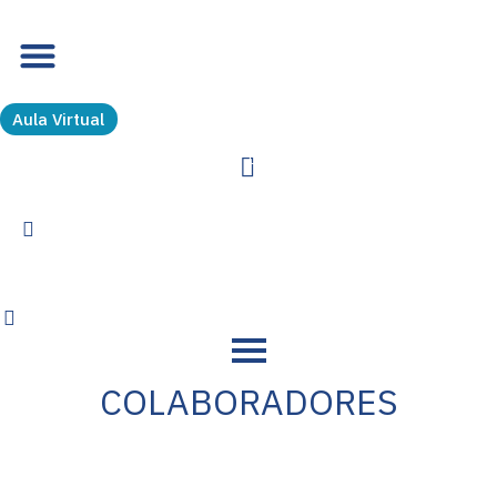
Ir
al
contenido
Aula Virtual
0
COLABORADORES